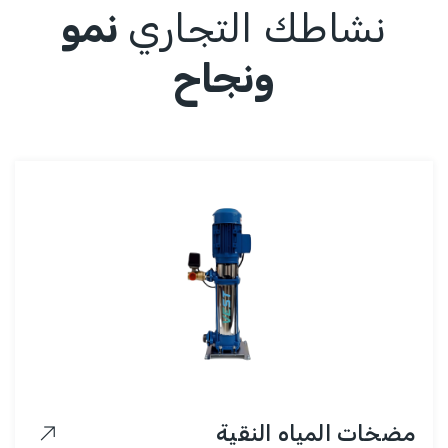
نشاطك التجاري
نمو
ونجاح
مضخات المياه النقية