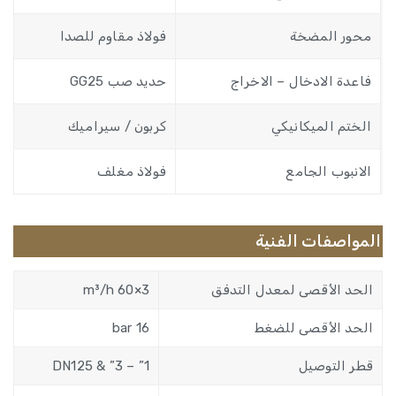
محور المضخة
فولاذ مقاوم للصدا
فاعدة الادخال – الاخراج
حديد صب GG25
الختم الميكانيكي
كربون / سيراميك
الانبوب الجامع
فولاذ مغلف
المواصفات الفنية
الحد الأقصى لمعدل التدفق
3×60 m³/h
الحد الأقصى للضغط
16 bar
قطر التوصيل
1” – 3” & DN125